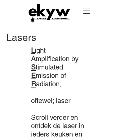
Lasers
L
ight
A
mplification by
S
timulated
E
mission of
R
adiation,
oftewel; laser
Scroll verder en
ontdek de laser in
ieders keuken en